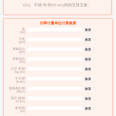
(J/s)、牛顿·米/秒(N·m/s)间的互转互换。
功率计量单位计算换算
瓦
(W)
千瓦
(kW)
英制马力
(HP)
米制马力
(PS)
公斤·米/秒
(kg·m/s)
千卡/秒
(kcal/s)
英热单位/秒
(Btu/s)
英尺·磅/秒
(ft·lb/s)
焦耳/秒
(J/s)