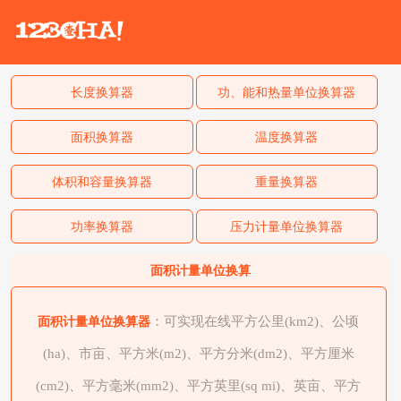
长度换算器
功、能和热量单位换算器
面积换算器
温度换算器
体积和容量换算器
重量换算器
功率换算器
压力计量单位换算器
面积计量单位换算
面积计量单位换算器
：可实现在线平方公里(km2)、公顷
(ha)、市亩、平方米(m2)、平方分米(dm2)、平方厘米
(cm2)、平方毫米(mm2)、平方英里(sq mi)、英亩、平方