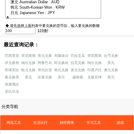
◆ 请先选择上面列表中要兑换的货币后，输入要兑换的数额
最近查询记录：
巴西里亚
突尼斯第
美元兑换
布隆迪法
巴拉圭瓜
突尼斯第
台币兑换
伊兑换智
纳尔兑换
阿鲁巴岛
郎兑换哈
拉尼兑换
纳尔兑换
美元
菲律宾比
欧元兑换
哥伦比亚
韩元兑换
美元兑换
印度卢比
澳元兑换
索兑换美
美元
比索兑换
美元
越南盾
兑换菲律
美元
埃塞俄比
亚比尔兑
分类导航
网虫工具
生活出行
财经商务
学习工具
游戏