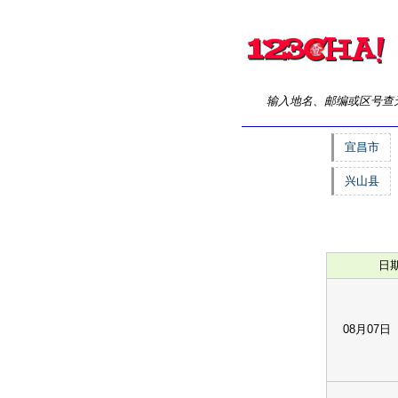
输入地名、邮编或区号查
宜昌市
兴山县
日
08月07日