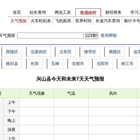
首页
站长查询
网虫工具
财经商务
学习
生活出行
天气预报
火车时刻表
飞机航班
世界时间
长途汽车查询
银行卡
天气预报
查询帮助
西陵区
伍家岗区
点军区
猇亭区
夷陵区
远
秭归县
长阳
五峰
宜都市
当阳市
枝江市
兴山县今天和未来7天天气预报
期
天气现象
气温
风向
上午
下午
晚上
深夜
上午