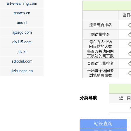
art-e-learning.com
tcewm.cn
当日
aos.nl
流量统合排名
ajzsgc.com
到访量排名
每百万人中访
diy115.com
问该站的人数
每百万被访问网
jdv.kr
页该站的网页数
sdjtxhd.com
页面访问量排名
平均每个访问者
jizhungps.cn
浏览的页面数
分类导航
近一周
站长查询