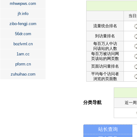
mhwepws.com
jfr.info
当日
zibo-fengji.com
流量统合排名
56dr.com
到访量排名
每百万人中访
bozlvml.cn
问该站的人数
每百万被访问网
1am.cc
页该站的网页数
pform.cn
页面访问量排名
平均每个访问者
zuhuihao.com
浏览的页面数
分类导航
近一周
站长查询