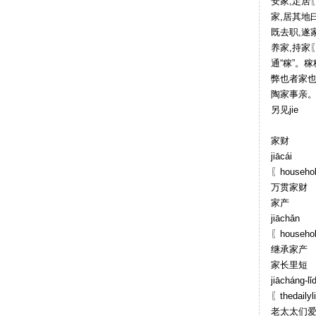
安家;定居〖s
家,居其地
既去职,遂
养家,持家〖
通“稼”。稼
弊也者家也
陶家事亲。
另见jie
家财
jiācái
〖househol
万贯家财
家产
jiāchǎn
〖househol
继承家产
家长里短
jiācháng-lǐ
〖thedail
老太太们