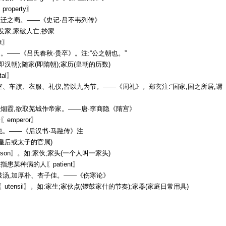
roperty〗
迁之蜀。——《史记·吕不韦列传》
;发家;家破人亡;抄家
t〗
。——《吕氏春秋·贵卒》。注:“公之朝也。”
即汉朝);随家(即隋朝);家历(皇朝的历数)
tal〗
室、车旗、衣服、礼仪,皆以九为节。——《周礼》。郑玄注:“国家,国之所居,谓
烟霞,欲取芜城作帝家。——唐·李商隐《隋宫》
emperor〗
也。——《后汉书·马融传》注
(皇后或太子的官属)
rson〗。如:家伙;家头(一个人叫一家头)
患某种病的人〖patient〗
枝汤,加厚朴、杏子佳。——《伤寒论》
〖utensil〗。如:家生;家伙点(锣鼓家什的节奏);家器(家庭日常用具)