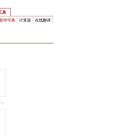
工具
新华字典
计算器
在线翻译
度衡量换算
网络计算器