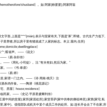
hemotherofone'shusband〗。如:阿家(称婆婆);阿家阿翁
文字形,上面是“宀”(mián),表示与室家有关,下面是“豕”,即猪。古代生产力低下,
子里养猪,所以房子里有猪就成了人家的标志。本义:屋内,住所)
;domicile;dwellingplace〗
从宀,豭省声。——《说文》
——《易·杂卦传》
。——《周礼·小司徒》。注:“有夫有妇,然后为家。”
家。——《书·皋谟》
——《易·师》
居,家谓一门之内。——《诗·周南·桃夭》注
设酒杀鸡作食。——陶潜《桃花源记》
、房屋〖house;residence〗
临民家。——《史记·平原君虞卿列传》
(正屋中间的堂屋);家所(家居处所);家堂菩萨(家中供奉的佛祖神灵);家第(家宅;私
(家里;家中)。借指部队或机关中某个成员工作的处所。如:连长开会去了不在家;所