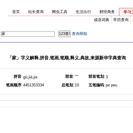
首页
站长查询
网虫工具
生活出行
财经商务
学习
成语词典
学历查询
：
查询帮助
「
家
」字义解释,拼音,笔画,笔顺,释义,典故,来源新华字典查询
拼音
:
部首
:
宀
部首笔划
:
gū,jiā,jie
3
笔画顺序
:
4451353334
总笔划
:
10
五笔编码
:
pe peu