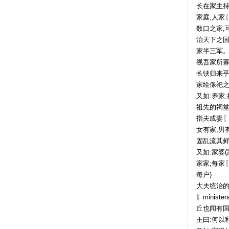
长在家主
家庭,人家〖f
数口之家,
治天下之国
家半三军。
视吾家所寡
长铗归来乎
家绘像祀
又如:养家
祖先的祠堂)
指夫或妻〖hu
女有家,男
固乱流其鲜
又如:家婆(
家家;每家〖
每户)
大夫统治的
〖ministera
丘也闻有国
王曰:何以