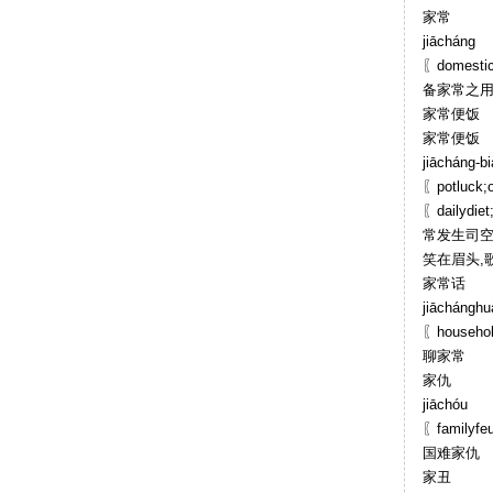
家常
jiācháng
〖domest
备家常之用
家常便饭
家常便饭
jiācháng-b
〖potluc
〖dailydie
常发生司
笑在眉头,
家常话
jiāchánghu
〖househo
聊家常
家仇
jiāchóu
〖famil
国难家仇
家丑