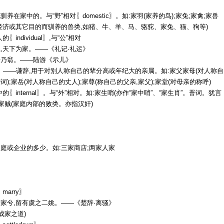
养在家中的。与“野”相对〖domestic〗。如:家羽(家养的鸟);家兔;家禽;家兽
经济或其它目的而驯养的兽类,如猪、牛、羊、马、骆驼、家兔、猫、狗等)
〖individual〗,与“公”相对
,天下为家。——《礼记·礼运》
告乃翁。——陆游《示儿》
〗——谦辞,用于对别人称自己的辈分高或年纪大的亲属。如:家父家母(对人称自
词);家岳(对人称自己的丈人);家尊(称自己的父亲,家父);家堂(对母亲的称呼)
的〖internal〗。与“外”相对。如:家生哨(亦作“家中哨”、“家生肖”。詈词。犹言
;家贼(家庭内部的败类。亦指汉奸)
庭或企业的多少。如:三家商店;两家人家
marry〗
家兮,留有虞之二姚。——《楚辞·离骚》
成家之道)