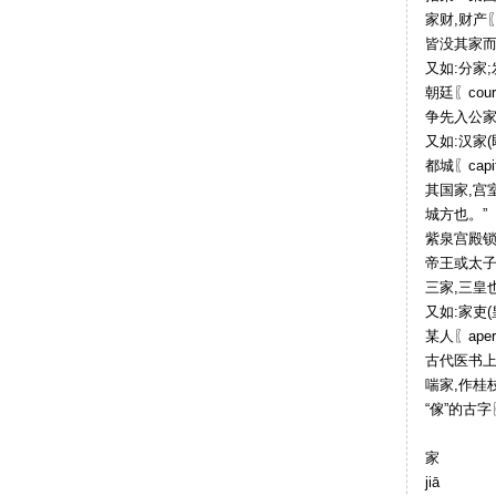
家财,财产〖p
皆没其家而
又如:分家
朝廷〖cour
争先入公家
又如:汉家(
都城〖capi
其国家,宫
城方也。”
紫泉宫殿锁
帝王或太子〖
三家,三皇
又如:家吏
某人〖ape
古代医书上指
喘家,作桂
“傢”的古字
家
jiā