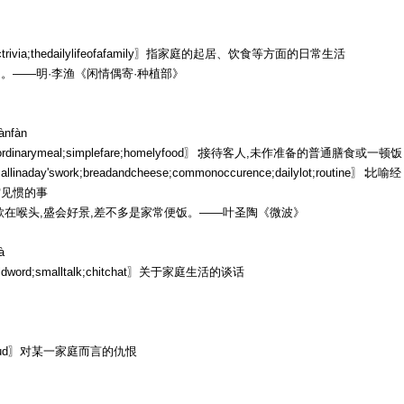
ictrivia;thedailylifeofafamily〗指家庭的起居、饮食等方面的日常生活
。——明·李渔《闲情偶寄·种植部》
iànfàn
k;ordinarymeal;simplefare;homelyfood〗∶接待客人,未作准备的普通膳食或一顿饭
t;allinaday'swork;breadandcheese;commonoccurence;dailylot;routine〗∶比喻经
空见惯的事
歌在喉头,盛会好景,差不多是家常便饭。——叶圣陶《微波》
à
ldword;smalltalk;chitchat〗关于家庭生活的谈话
yfeud〗对某一家庭而言的仇恨