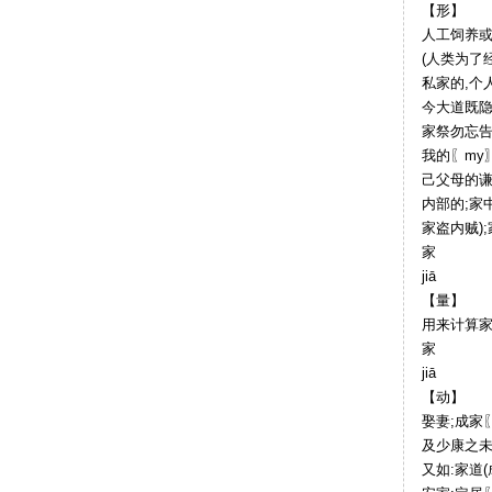
【形】
人工饲养或驯
(人类为了
私家的,个人的
今大道既隐
家祭勿忘
我的〖my
己父母的谦
内部的;家中
家盗内贼)
家
jiā
【量】
用来计算家
家
jiā
【动】
娶妻;成家〖
及少康之未
又如:家道(