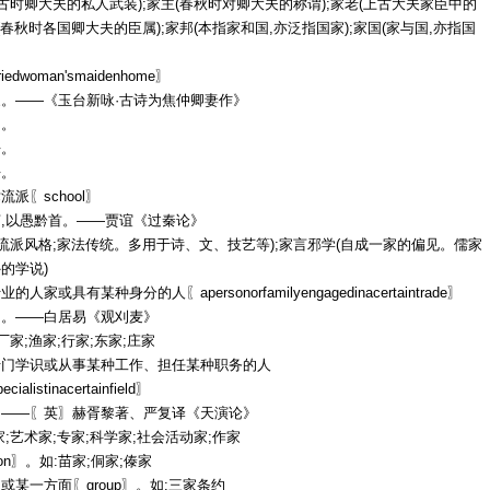
(古时卿大夫的私人武装);家主(春秋时对卿大夫的称谓);家老(上古大夫家臣中的
臣(春秋时各国卿大夫的臣属);家邦(本指家和国,亦泛指国家);家国(家与国,亦指国
edwoman'smaidenhome〗
。——《玉台新咏·古诗为焦仲卿妻作》
门。
去。
去。
派〖school〗
,以愚黔首。——贾谊《过秦论》
(流派风格;家法传统。多用于诗、文、技艺等);家言邪学(自成一家的偏见。儒家
的学说)
人家或具有某种身分的人〖apersonorfamilyengagedinacertaintrade〗
月。——白居易《观刈麦》
厂家;渔家;行家;东家;庄家
专门学识或从事某种工作、担任某种职务的人
ecialistinacertainfield〗
。——〖英〗赫胥黎著、严复译《天演论》
家;艺术家;专家;科学家;社会活动家;作家
ion〗。如:苗家;侗家;傣家
或某一方面〖group〗。如:三家条约