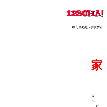
输入查询的汉字或拼音
家
家
gū
【名】