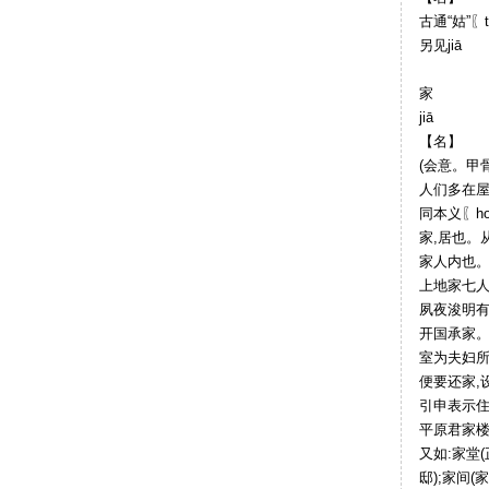
古通“姑”〖t
另见jiā
家
jiā
【名】
(会意。甲骨
人们多在屋
同本义〖home
家,居也。
家人内也。
上地家七人
夙夜浚明有
开国承家。
室为夫妇所
便要还家,
引申表示住宅
平原君家楼
又如:家堂
邸);家间