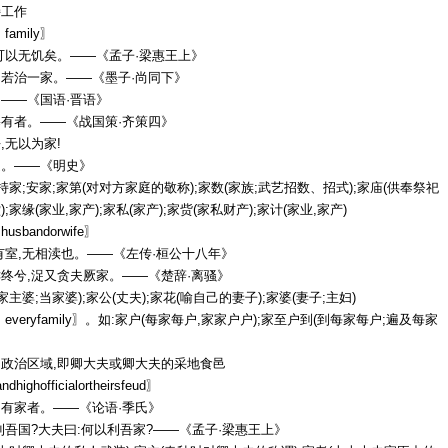
持工作
amily〗
可以无饥矣。——《孟子·梁惠王上》
若治一家。——《墨子·尚同下》
——《国语·晋语》
有者。——《战国策·齐策四》
,无以为家!
之。——《明史》
;持家;安家;家第(对对方家庭的敬称);家数(家族;武艺招数、招式);家庙(供奉祭祀
;家缘(家业,家产);家私(家产);家赀(家私财产);家计(家业,家产)
sbandorwife〗
有室,无相渎也。——《左传·桓公十八年》
终兮,浞又贪夫厥家。——《楚辞·离骚》
家主婆;当家婆);家公(丈夫);家花(喻自己的妻子);家婆(妻子;主妇)
everyfamily〗。如:家户(每家每户,家家户户);家至户到(到每家每户;遍及每家
政治区域,即卿大夫或卿大夫的采地食邑
ndhighofficialortheirsfeud〗
有家者。——《论语·季氏》
利吾国?大夫曰:何以利吾家?——《孟子·梁惠王上》