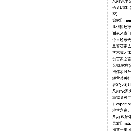
又如:家甲
长者);家
家)
娘家〖marri
卿但暂还家
谢家来贵
今日还家
且暂还家
学术或艺术流
焚百家之言
又如:家数
指儒家以外
经营某种行业的
农家少闲
又如:农家;
掌握某种
〖expert;sp
地学之家
又如:政治
民族〖nat
指某一集团