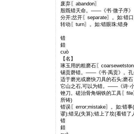
废弃〖abandon〗
殷既错天命。——《书·微子序》
分开;岔开〖separate〗。如:错
转动〖turn〗。如:错眼珠;错身
错
錯
cuò
【名】
琢玉用的粗磨石〖coarsewetsto
锡贡磬错。——《书·禹贡》。孔传
适于磨光或磨快刀具的石头;磨石〖gr
它山之石,可以为错。——《诗·
锉刀。磋治骨角铜铁的工具〖fil
所铸)
错误〖error;mistake〗。如
谬);错见(失算);错上了坟(看错了
错
錯