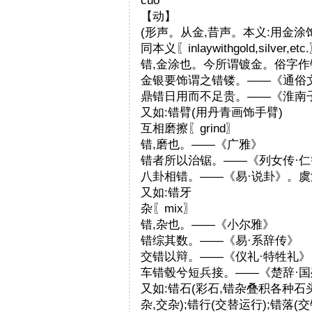
cuò
【动】
(形声。从金,昔声。本义:用金涂饰
同本义〖inlaywithgold,silver,etc
错,金涂也。今所谓镀金。俗字
金银要饰谓之错镂。——《通俗
鼎错日用而不足贵。——《淮南
又如:错臂(用丹青画饰手臂)
互相磨擦〖grind〗
错,磨也。——《广雅》
错者所以治锯。——《列女传·仁
八卦相错。——《易·说卦》。虞注
又如:错牙
杂〖mix〗
错,杂也。——《小尔雅》
错综其数。——《易·系辞传》
交错以辩。——《仪礼·特牲礼》
车错毂兮短兵接。——《楚辞·国
又如:错石(彩石,错杂叠积各种石头
杂,交杂);错行(交替运行);错落(