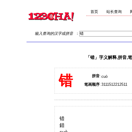
首页
站长查询
输入查询的汉字或拼音
：
「
错
」字义解释,拼音,笔
错
拼音
:
cuò
笔画顺序
:
3111512212511
错
錯