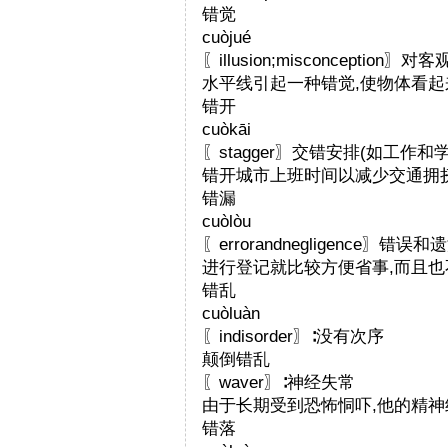
错觉
cuòjué
〖illusion;misconcepti
水平线引起一种错觉,使物体看
错开
cuòkāi
〖stagger〗交错安排(如工作和
错开城市上班时间以减少交通拥
错漏
cuòlòu
〖errorandnegligence〗错误和
进行登记就比较方便省事,而且
错乱
cuòluàn
〖indisorder〗∶没有次序
颠倒错乱
〖waver〗∶神经失常
由于长期受到恐怖恫吓,他的精神
错落