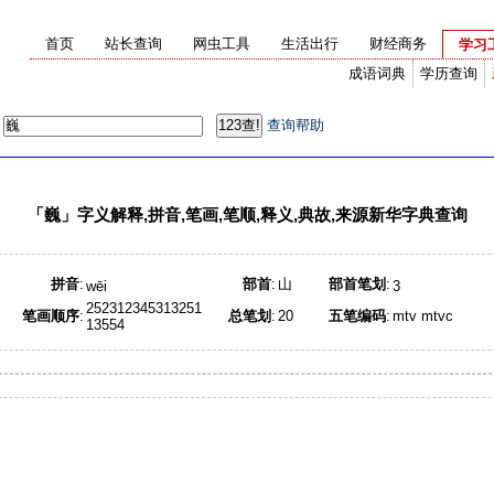
首页
站长查询
网虫工具
生活出行
财经商务
学习
成语词典
学历查询
：
查询帮助
「
巍
」字义解释,拼音,笔画,笔顺,释义,典故,来源新华字典查询
拼音
:
部首
:
山
部首笔划
:
wēi
3
252312345313251
笔画顺序
:
总笔划
:
20
五笔编码
:
mtv mtvc
13554