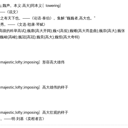
,魏声。本义:高大)同本义〖towering〗
——《说文》
之有天下也。——《论语·泰伯》。集解:“巍巍者,高大也。”
秀。——《文选·嵇康·琴赋》
高级的科举高试);巍廓(高大开阔);巍<(高耸);巍蟠(高大而盘曲);巍崇(高大);巍张
;巍峻(高峻);巍冠(高冠);巍奕(高大);巍怪(高大奇特)
g;majestic;lofty;imposing〗形容高大雄伟
g;majestic;lofty;imposing〗高大雄伟的样子
g;majestic;lofty;imposing〗高大壮观的样子
。——明·刘基《卖柑者言》