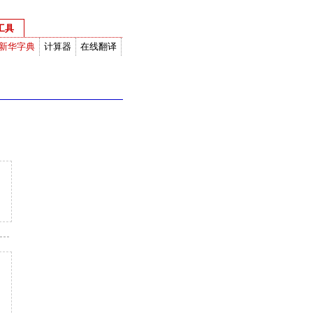
工具
新华字典
计算器
在线翻译
度衡量换算
网络计算器