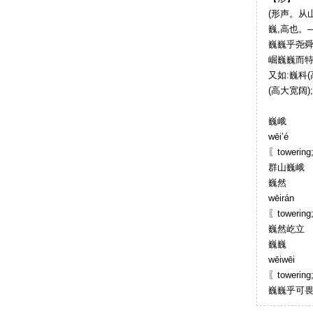
(形声。从山
巍,高也。
巍巍乎尧舜
崛巍巍而特
又如:巍科(
(高大宽阔)
巍峨
wēi’é
〖towerin
群山巍峨
巍然
wēirán
〖towerin
巍然屹立
巍巍
wēiwēi
〖towerin
巍巍乎可畏