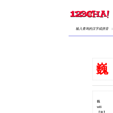
输入查询的汉字或拼音
巍
巍
wēi
【形】