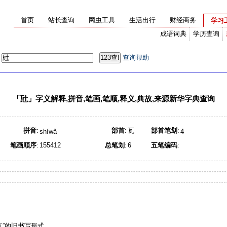
首页
站长查询
网虫工具
生活出行
财经商务
学习
成语词典
学历查询
：
查询帮助
「
瓧
」字义解释,拼音,笔画,笔顺,释义,典故,来源新华字典查询
拼音
:
部首
:
瓦
部首笔划
:
shíwǎ
4
笔画顺序
:
155412
总笔划
:
6
五笔编码
:
瓦”的旧书写形式。