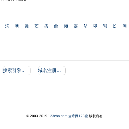
濶
墺
徙
茨
痛
餘
獭
蹇
邬
即
诩
扮
阃
搜索引擎收录和反向链接
域名注册信息
© 2003-2019
123cha.com
全库网123查
版权所有