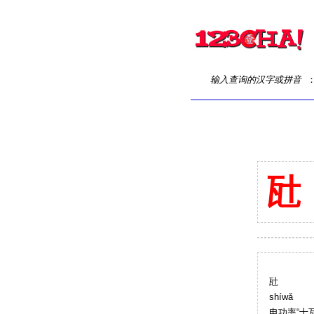
输入查询的汉字或拼音
瓧
瓧
shíwǎ
电功率“十