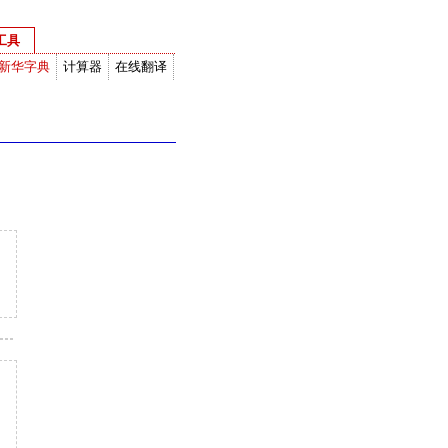
工具
新华字典
计算器
在线翻译
度衡量换算
网络计算器