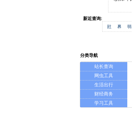
新近查询:
瓧
奡
弱
分类导航
站长查询
网虫工具
生活出行
财经商务
学习工具