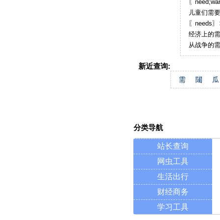
〖need;w
儿童们需
〖need
经济上的
从战争的
新近查询:
需
闥
瓜
分类导航
站长查询
网虫工具
生活出行
财经商务
学习工具