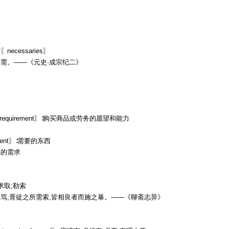
ecessaries〗
需。——《元史·成宗纪二》
d;requirement〗∶购买商品或劳务的愿望和能力
ement〗∶需要的东西
车的需求
〗求取;勒索
骂,胥徒之所需索,皆相良者而施之暴。——《聊斋志异》