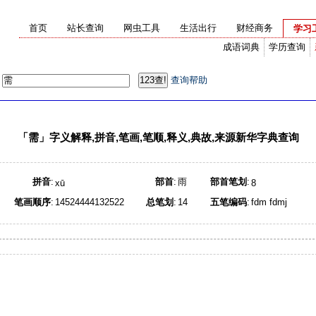
首页
站长查询
网虫工具
生活出行
财经商务
学习
成语词典
学历查询
：
查询帮助
「
需
」字义解释,拼音,笔画,笔顺,释义,典故,来源新华字典查询
拼音
:
部首
:
雨
部首笔划
:
xū
8
笔画顺序
:
14524444132522
总笔划
:
14
五笔编码
:
fdm fdmj