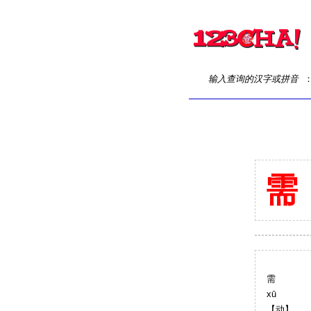
输入查询的汉字或拼音
需
需
xū
【动】