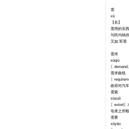
需
xū
【名】
需用的东西〖n
与民均纳供
又如:军需
需求
xūqiú
〖deman
需求曲线
〖requir
政府对汽
需索
xūsuǒ
〖extort
皂隶之所殴
需要
xūyào