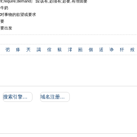
ant;require;demand〗∶应该有,必须有;必要,有理由要
要牛奶
s〗∶对事物的欲望或要求
需要
需要出发
弝
瘆
兲
譪
倌
豥
澪
瓸
個
逽
诤
犴
殁
搜索引擎收录和反向链接
域名注册信息