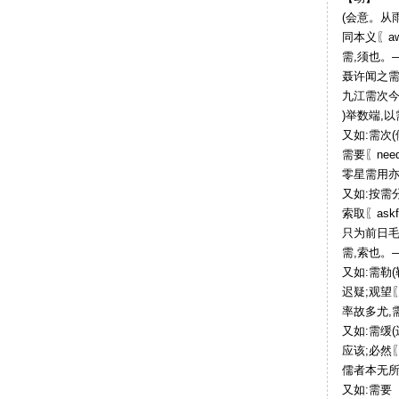
(会意。从
同本义〖aw
需,须也。—
聂许闻之需
九江需次今
)举数端,
又如:需次
需要〖need
零星需用
又如:按需
索取〖askf
只为前日毛
需,索也。
又如:需勒(
迟疑;观望〖h
率故多尤,
又如:需缓(
应该;必然〖sho
儒者本无所
又如:需要