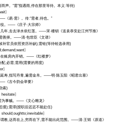
雨而声。“需”指遇雨,停在那里等待。本义:等待)
ait〗
—《易·需》。传:“需者,待也。”
役。——《庄子·大宗师》
几年,去去渌水依红莲。——宋·楼钥《送袁恭安赴江州节推》
以需善择。——清·包世臣《文谱》
(候补官员依照资历补缺);需铨(等待铨选录用)
;demand;want〗
亦在账房内开销。——《红楼梦》
分配;必需;需用(需要的用度)
or〗
延寿,指写丹青,遍需金帛。——明·陈玉阳《昭君出塞》
——《古今韵会举要》
勒索)
esitate〗
需为事贼。——《文心雕龙》
迟缓);需滞(授职后迟迟不能赴任)
uld;oughtto;inevitable〗
谓教,达而在上,穷而在下,需不能出此范围。——清·王韬《原道》