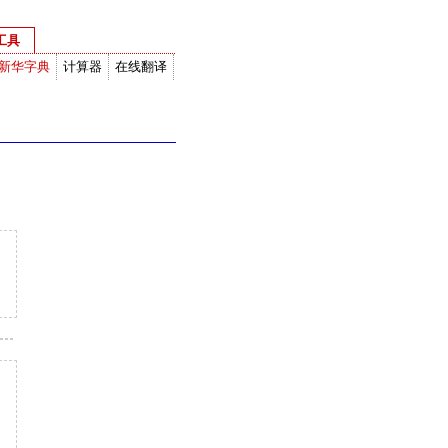
工具
新华字典
计算器
在线翻译
度衡量换算
网络计算器