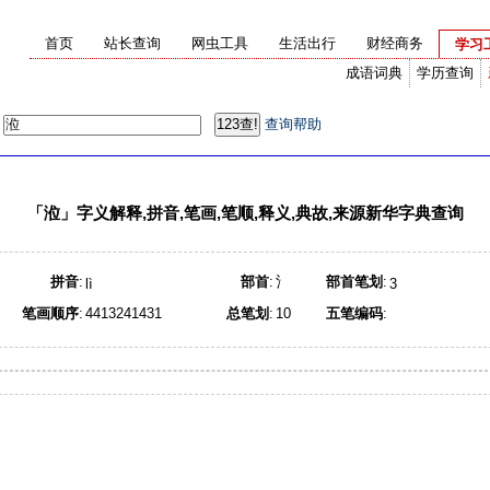
首页
站长查询
网虫工具
生活出行
财经商务
学习
成语词典
学历查询
：
查询帮助
「
涖
」字义解释,拼音,笔画,笔顺,释义,典故,来源新华字典查询
拼音
:
部首
:
氵
部首笔划
:
lì
3
笔画顺序
:
4413241431
总笔划
:
10
五笔编码
: