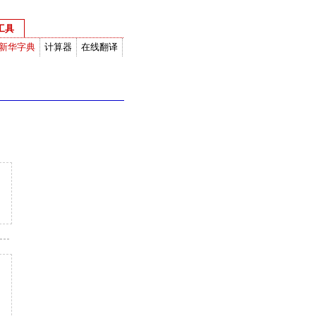
工具
新华字典
计算器
在线翻译
度衡量换算
网络计算器