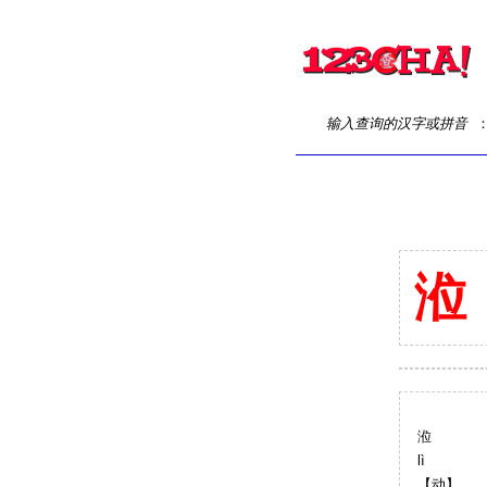
输入查询的汉字或拼音
涖
涖
lì
【动】