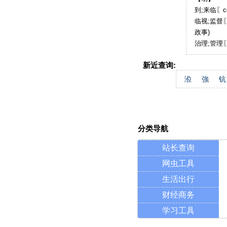
到;来临〖c
临视;监督〖
政事)
治理;管理〖
新近查询:
涖
強
钪
分类导航
站长查询
网虫工具
生活出行
财经商务
学习工具