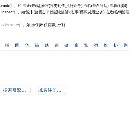
ometo〗。如:涖止(来临);涖官(官吏到任,执行职务);涖临(亲自到达);涖职(到职)
inspect〗。如:涖卜(监视占卜);涖刑(监斩);涖事(视事,处理公务);涖政(临朝治理
administer〗。如:涖任(出任官职;上任)
哺
匦
华
镐
魑
彖
键
峯
驚
宿
旗
协
列
搜索引擎收录和反向链接
域名注册信息