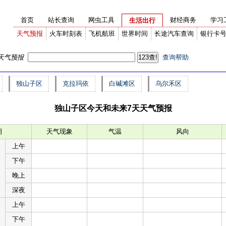
首页
站长查询
网虫工具
财经商务
学习
生活出行
天气预报
火车时刻表
飞机航班
世界时间
长途汽车查询
银行卡
天气预报
查询帮助
独山子区
克拉玛依
白碱滩区
乌尔禾区
独山子区今天和未来7天天气预报
期
天气现象
气温
风向
上午
下午
晚上
深夜
上午
下午