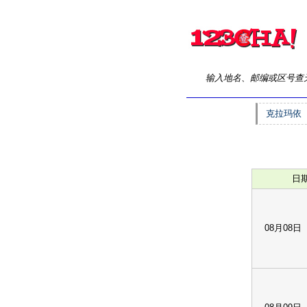
输入地名、邮编或区号查
克拉玛依
日
08月08日