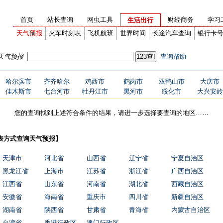
首页
站长查询
网虫工具
财经商务
学习
生活出行
天气预报
火车时刻表
飞机航班
世界时间
长途汽车查询
银行卡
天气预报
查询帮助
哈尔滨市
齐齐哈尔
鸡西市
鹤岗市
双鸭山市
大庆市
佳木斯市
七台河市
牡丹江市
黑河市
绥化市
大兴安岭
您的查询找到上述符合条件的结果，请进一步选择要查询的地区……
表方式查询天气预报】
天津市
河北省
山西省
辽宁省
宁夏自治区
黑龙江省
上海市
江苏省
浙江省
广西自治区
江西省
山东省
河南省
湖北省
西藏自治区
安徽省
海南省
重庆市
四川省
新疆自治区
湖南省
陕西省
甘肃省
青海省
内蒙古自治区
台湾省
香港行政区
澳门行政区