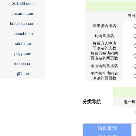
201808.com
casarun.com
当日
bofujidian.com
流量统合排名
llbouohn.cn
到访量排名
每百万人中访
sdcthl.cn
问该站的人数
每百万被访问网
p3yy.com
页该站的网页数
kidope.cn
页面访问量排名
平均每个访问者
j01.top
浏览的页面数
分类导航
近一周
站长查询