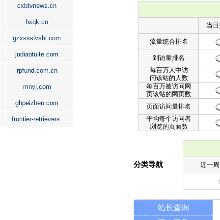
cxbtvnews.cn
hxqk.cn
当日
gzxssslvshi.com
流量统合排名
judiaotuite.com
到访量排名
每百万人中访
rpfund.com.cn
问该站的人数
每百万被访问网
mnyj.com
页该站的网页数
ghpeizhen.com
页面访问量排名
平均每个访问者
frontier-retrievers.
浏览的页面数
分类导航
近一周
站长查询