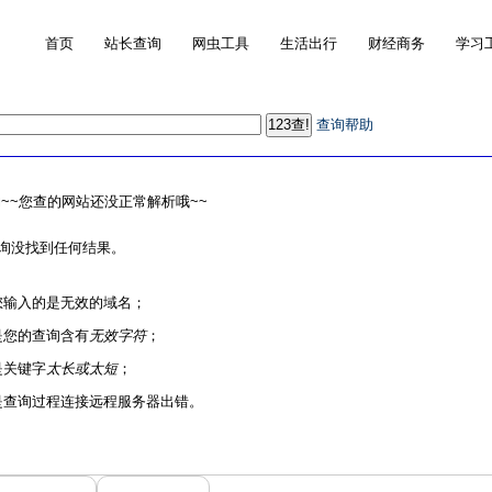
首页
站长查询
网虫工具
生活出行
财经商务
学习
查询帮助
~~您查的网站还没正常解析哦~~
询没找到任何结果。
您输入的是无效的域名；
是您的查询含有
无效字符
；
是关键字
太长或太短
；
是查询过程连接远程服务器出错。