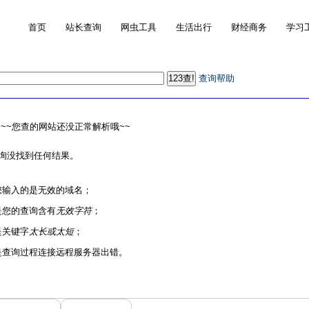
首页
站长查询
网虫工具
生活出行
财经商务
学习
查询帮助
~~您查的网站还没正常解析哦~~
询没找到任何结果。
您输入的是无效的域名；
是您的查询含有
无效字符
；
是关键字
太长或太短
；
是查询过程连接远程服务器出错。