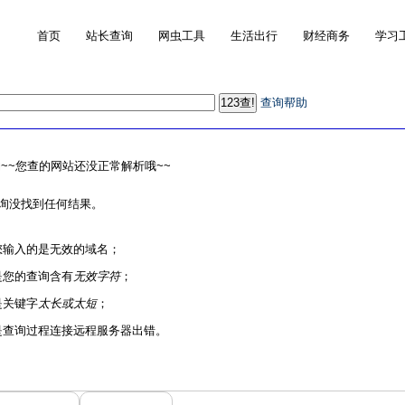
首页
站长查询
网虫工具
生活出行
财经商务
学习
查询帮助
~~您查的网站还没正常解析哦~~
询没找到任何结果。
您输入的是无效的域名；
是您的查询含有
无效字符
；
是关键字
太长或太短
；
是查询过程连接远程服务器出错。