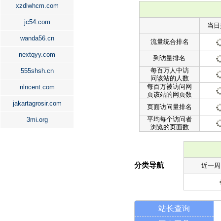
xzdlwhcm.com
jc54.com
当日
wanda56.cn
流量统合排名
nextqyy.com
到访量排名
每百万人中访
555shsh.cn
问该站的人数
每百万被访问网
nlncent.com
页该站的网页数
jakartagrosir.com
页面访问量排名
平均每个访问者
3mi.org
浏览的页面数
分类导航
近一周
站长查询