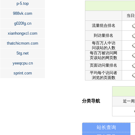
p-5.top
988vk.com
当日
g020fg.cn
流量统合排名
xianhongxcl.com
到访量排名
每百万人中访
thatchicmom.com
问该站的人数
每百万被访问网
5tg.net
页该站的网页数
yeeqcpu.cn
页面访问量排名
平均每个访问者
sprint.com
浏览的页面数
分类导航
近一周
站长查询