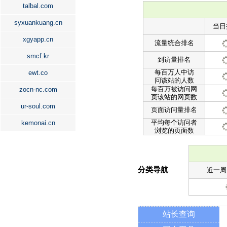
talbal.com
syxuankuang.cn
当日
xgyapp.cn
流量统合排名
smcf.kr
到访量排名
每百万人中访
ewt.co
问该站的人数
每百万被访问网
zocn-nc.com
页该站的网页数
ur-soul.com
页面访问量排名
平均每个访问者
kemonai.cn
浏览的页面数
分类导航
近一周
站长查询