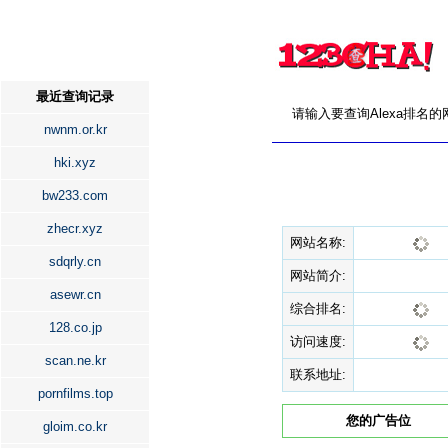
最近查询记录
请输入要查询Alexa排名
nwnm.or.kr
hki.xyz
bw233.com
zhecr.xyz
网站名称:
sdqrly.cn
网站简介:
asewr.cn
综合排名:
128.co.jp
访问速度:
scan.ne.kr
联系地址:
pornfilms.top
您的广告位
gloim.co.kr