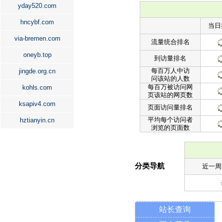
yday520.com
hncybf.com
当日
via-bremen.com
流量统合排名
oneyb.top
到访量排名
每百万人中访
jingde.org.cn
问该站的人数
每百万被访问网
kohls.com
页该站的网页数
ksapiv4.com
页面访问量排名
平均每个访问者
hztianyin.cn
浏览的页面数
分类导航
近一周
站长查询