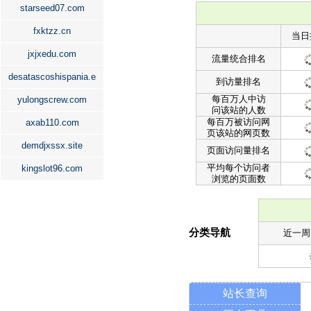
starseed07.com
fxktzz.cn
当日
jxjxedu.com
流量统合排名
desatascoshispania.e
到访量排名
每百万人中访
yulongscrew.com
问该站的人数
每百万被访问网
axab110.com
页该站的网页数
demdjxssx.site
页面访问量排名
平均每个访问者
kingslot96.com
浏览的页面数
分类导航
近一周
站长查询