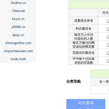
1hzjfive.cn
13ww.net
当日
kkyxt.cn
流量统合排名
yl6666.cn
到访量排名
每百万人中访
qisijx.cn
问该站的人数
每百万被访问网
zhinongonline.com
页该站的网页数
xinyinchaosuan.com
页面访问量排名
平均每个访问者
xmdo.mobi
浏览的页面数
分类导航
近一周
站长查询