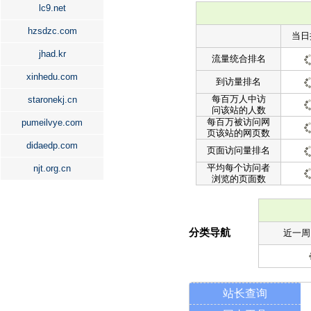
lc9.net
hzsdzc.com
当日
jhad.kr
流量统合排名
xinhedu.com
到访量排名
每百万人中访
staronekj.cn
问该站的人数
每百万被访问网
pumeilvye.com
页该站的网页数
didaedp.com
页面访问量排名
平均每个访问者
njt.org.cn
浏览的页面数
分类导航
近一周
站长查询