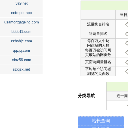
3a9.net
entrepot.app
当日
usamortgageinc.com
流量统合排名
bbbb11.com
到访量排名
每百万人中访
zzhshjc.com
问该站的人数
每百万被访问网
qqzjq.com
页该站的网页数
xinz56.com
页面访问量排名
平均每个访问者
szxjzx.net
浏览的页面数
分类导航
近一周
站长查询