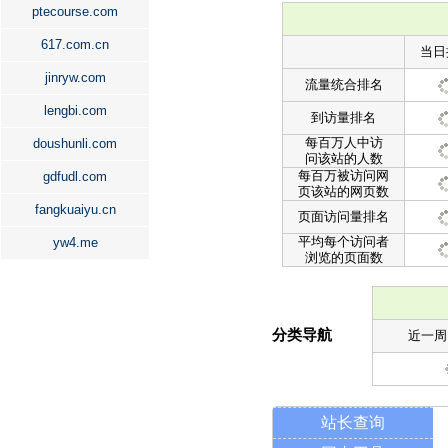
ptecourse.com
617.com.cn
当日
jinryw.com
流量统合排名
lengbi.com
到访量排名
每百万人中访
doushunli.com
问该站的人数
每百万被访问网
gdfudl.com
页该站的网页数
fangkuaiyu.cn
页面访问量排名
平均每个访问者
yw4.me
浏览的页面数
分类导航
近一周
站长查询