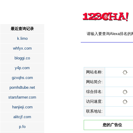
最近查询记录
请输入要查询Alexa排名
k.limo
whfyx.com
bloggi.co
y4p.com
网站名称:
gzxqhs.com
网站简介:
pornhdtube.net
综合排名:
starsfarmer.com
访问速度:
hanjieji.com
联系地址:
alitcjf.com
您的广告位
p.fo