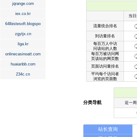
jqrange.com
iex.co.kr
当日
64lbistesoft.blogspo
流量统合排名
zgytjx.cn
到访量排名
每百万人中访
liga.kr
问该站的人数
每百万被访问网
onlinecasinoatt.com
页该站的网页数
huaianbb.com
页面访问量排名
平均每个访问者
234c.cn
浏览的页面数
分类导航
近一周
站长查询