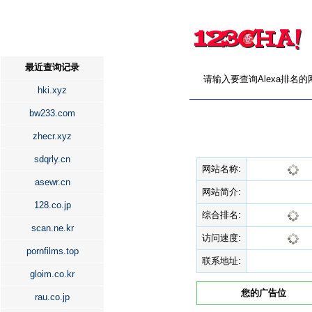
最近查询记录
请输入要查询Alexa排名
hki.xyz
bw233.com
zhecr.xyz
sdqrly.cn
网站名称:
asewr.cn
网站简介:
128.co.jp
综合排名:
scan.ne.kr
访问速度:
pornfilms.top
联系地址:
gloim.co.kr
您的广告位
rau.co.jp