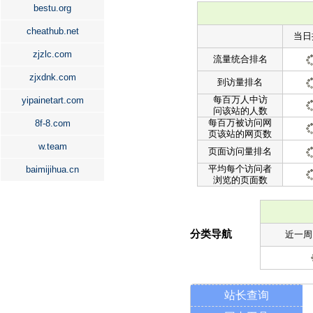
bestu.org
cheathub.net
当日
zjzlc.com
流量统合排名
zjxdnk.com
到访量排名
每百万人中访
yipainetart.com
问该站的人数
每百万被访问网
8f-8.com
页该站的网页数
w.team
页面访问量排名
平均每个访问者
baimijihua.cn
浏览的页面数
分类导航
近一周
站长查询