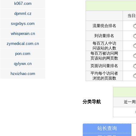
k067.com
dpmml.cz
当日
sxgxbys.com
流量统合排名
whisperain.cn
到访量排名
每百万人中访
zymedical.com.cn
问该站的人数
每百万被访问网
pon.com
页该站的网页数
qylywx.cn
页面访问量排名
平均每个访问者
hzxizhao.com
浏览的页面数
分类导航
近一周
站长查询