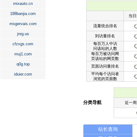
mixauto.cn
188banjia.com
当日
msgervais.com
流量统合排名
jnrg.us
到访量排名
每百万人中访
cfzxgs.com
问该站的人数
每百万被访问网
muj1.com
页该站的网页数
q0g.top
页面访问量排名
平均每个访问者
iduier.com
浏览的页面数
分类导航
近一周
站长查询