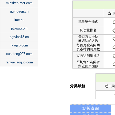
minsken-met.com
gui-fu-ren.cn
当日
ime.eu
流量统合排名
ptbww.com
到访量排名
每百万人中访
agtvlan18.cn
问该站的人数
每百万被访问网
lkaqsb.com
页该站的网页数
xuanfeng027.com
页面访问量排名
平均每个访问者
fanyaxiaoguo.com
浏览的页面数
分类导航
近一周
站长查询