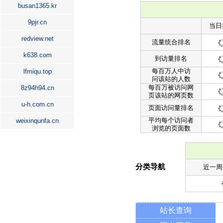
busan1365.kr
9pjr.cn
当日
redview.net
流量统合排名
k638.com
到访量排名
每百万人中访
lfmiqu.top
问该站的人数
每百万被访问网
8z94h94.cn
页该站的网页数
u-h.com.cn
页面访问量排名
平均每个访问者
weixinqunfa.cn
浏览的页面数
分类导航
近一周
站长查询