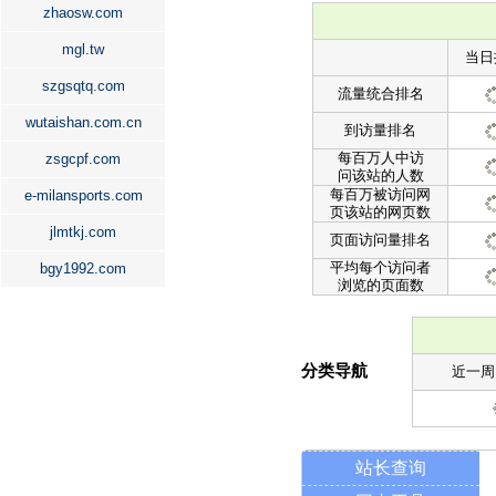
zhaosw.com
mgl.tw
当日
szgsqtq.com
流量统合排名
wutaishan.com.cn
到访量排名
每百万人中访
zsgcpf.com
问该站的人数
每百万被访问网
e-milansports.com
页该站的网页数
jlmtkj.com
页面访问量排名
平均每个访问者
bgy1992.com
浏览的页面数
分类导航
近一周
站长查询