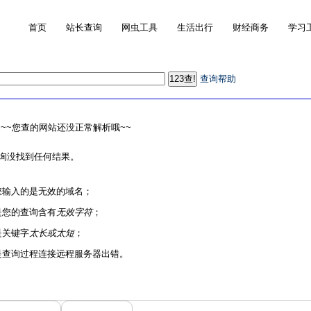
首页
站长查询
网虫工具
生活出行
财经商务
学习
查询帮助
~~您查的网站还没正常解析哦~~
询没找到任何结果。
您输入的是无效的域名；
是您的查询含有
无效字符
；
是关键字
太长或太短
；
是查询过程连接远程服务器出错。