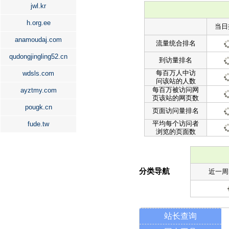
jwl.kr
h.org.ee
当日
anamoudaj.com
流量统合排名
qudongjingling52.cn
到访量排名
每百万人中访
wdsls.com
问该站的人数
每百万被访问网
ayztmy.com
页该站的网页数
pougk.cn
页面访问量排名
平均每个访问者
fude.tw
浏览的页面数
分类导航
近一周
站长查询