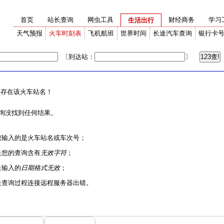
首页
站长查询
网虫工具
财经商务
学习
生活出行
天气预报
火车时刻表
飞机航班
世界时间
长途汽车查询
银行卡
〔到达站：
〕
存在该火车站名！
询没找到任何结果。
您输入的是火车站名或车次号；
是您的查询含有
无效字符
；
是输入的
日期格式无效
；
是查询过程连接远程服务器出错。