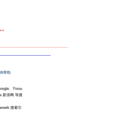
++
询帮助
e、Yisou
na 新浪网 等搜
heweb 搜索引
。