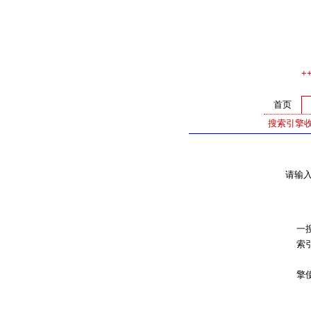
+
首页
搜索引擎
请输
通
一搜
索
注：
擎使