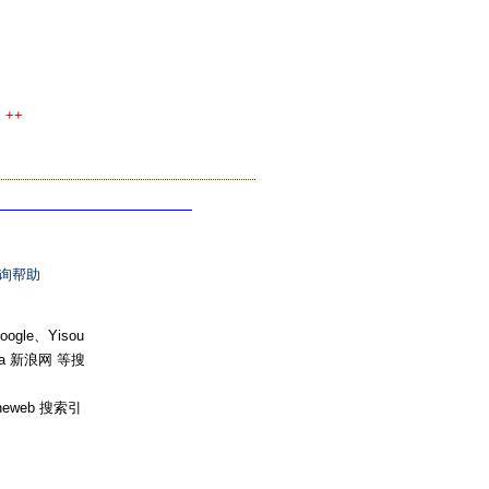
 ++
询帮助
e、Yisou
na 新浪网 等搜
heweb 搜索引
。