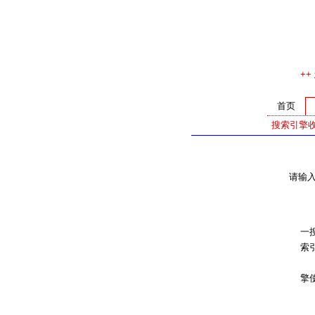
++
首页
搜索引擎
请输
通
一搜
索
注：
擎使