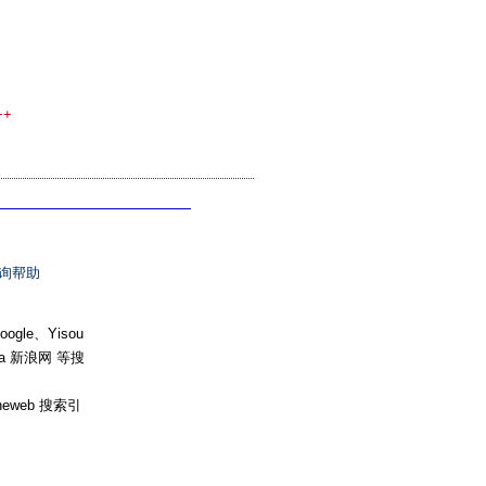
++
询帮助
e、Yisou
na 新浪网 等搜
heweb 搜索引
。