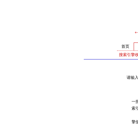
+
首页
搜索引擎
请输
通
一搜
索
注：
擎使