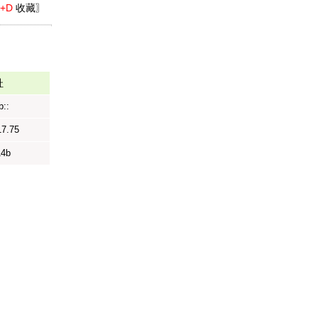
l+D
收藏〗
址
b::
17.75
14b