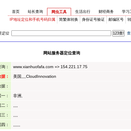
首页
站长查询
生活出行
财经商务
学习
网虫工具
IP地址定位和手机号码归属
简繁体转换
身份证号验证
邮编区号
号定位
查
网站服务器定位查询
查询：
www.xianhuofafa.com => 154.221.17.75
数据：
美国,,,,CloudInnovation
数据：
据一：
非洲,
据二：
,,,,
据三：
,,,,
据四：
,,,,,,