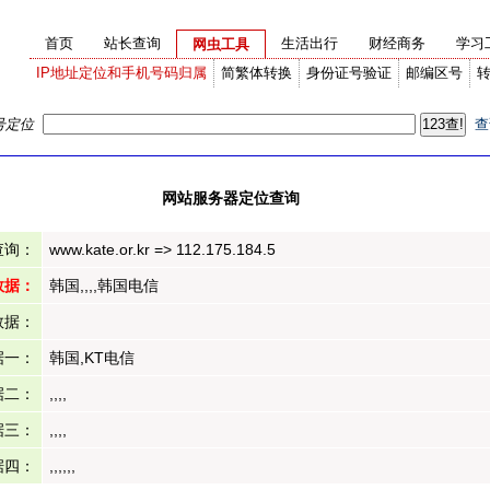
首页
站长查询
生活出行
财经商务
学习
网虫工具
IP地址定位和手机号码归属
简繁体转换
身份证号验证
邮编区号
号定位
查
网站服务器定位查询
查询：
www.kate.or.kr => 112.175.184.5
数据：
韩国,,,,韩国电信
数据：
据一：
韩国,KT电信
据二：
,,,,
据三：
,,,,
据四：
,,,,,,