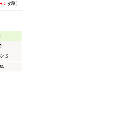
l+D
收藏〗
址
::
184.5
805