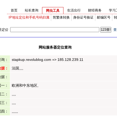
首页
站长查询
生活出行
财经商务
学习
网虫工具
IP地址定位和手机号码归属
简繁体转换
身份证号验证
邮编区号
号定位
查
网站服务器定位查询
查询：
stapkup.revolublog.com => 185.128.239.11
数据：
法国,,,,
数据：
据一：
欧洲和中东地区,
据二：
,,,,
据三：
,,,,
据四：
,,,,,,