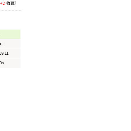
l+D
收藏〗
址
::
39.11
f0b