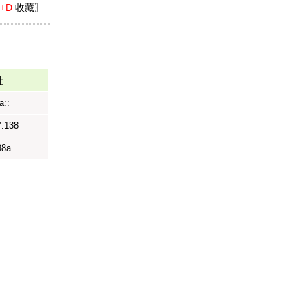
l+D
收藏〗
址
a::
7.138
98a