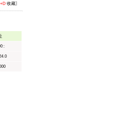
l+D
收藏〗
址
0::
24.0
000