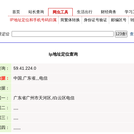
首页
站长查询
生活出行
财经商务
学习
网虫工具
IP地址定位和手机号码归属
简繁体转换
身份证号验证
邮编区号
号定位
查
Ip地址定位查询
查询：
59.41.224.0
数据：
中国,广东省,,,电信
数据：
据一：
广东省广州市天河区,/白云区电信
据二：
,,,,
据三：
,,,,
据四：
,,,,,,