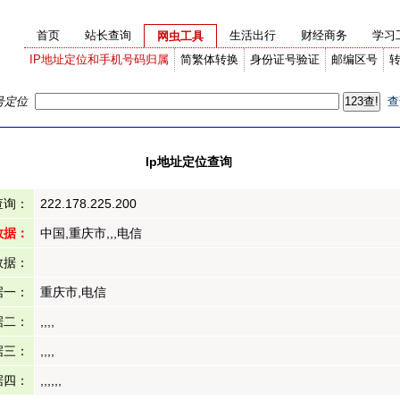
首页
站长查询
生活出行
财经商务
学习
网虫工具
IP地址定位和手机号码归属
简繁体转换
身份证号验证
邮编区号
号定位
查
Ip地址定位查询
查询：
222.178.225.200
数据：
中国,重庆市,,,电信
数据：
据一：
重庆市,电信
据二：
,,,,
据三：
,,,,
据四：
,,,,,,