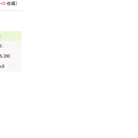
l+D
收藏〗
址
::
5.200
1c8